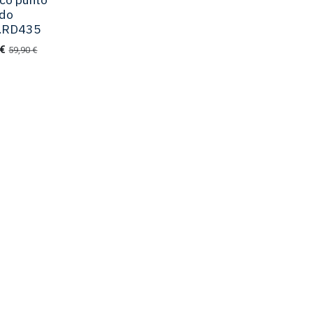
ado
4.RD435
€
59,90
€