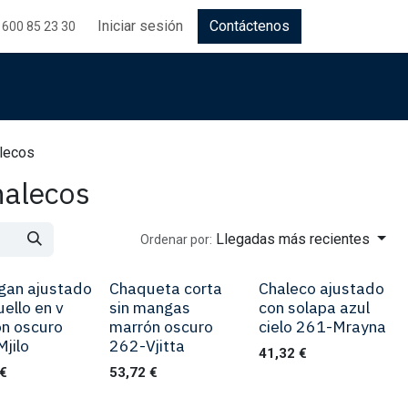
Iniciar sesión
Contáctenos
 600 85 23 30
alecos
halecos
Llegadas más recientes
Ordenar por:
gan ajustado
Chaqueta corta
Chaleco ajustado
uello en v
sin mangas
con solapa azul
n oscuro
marrón oscuro
cielo 261-Mrayna
jilo
262-Vjitta
41,32
€
€
53,72
€