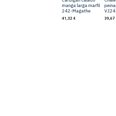
manga larga marfil
pein
242-Magathe
V.I2
41,32
€
39,67