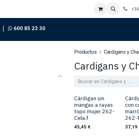
+34
|
600 85 23 30
Productos
Cardigans y Ch
Cardigans y C
Cárdigan sin
Cárdi
mangas a rayas
con c
topo mujer 262-
marró
Cela.f
262-M
45,45
€
37,19