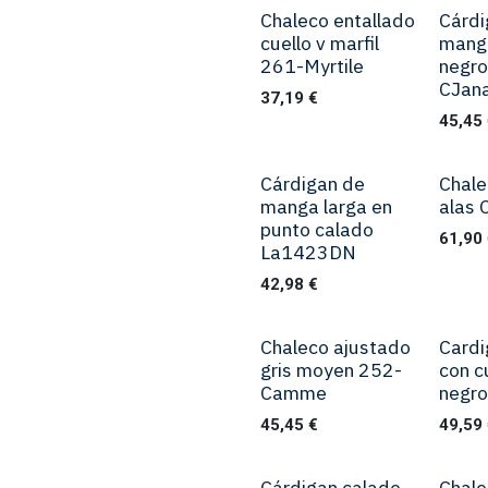
Chaleco entallado
Cárdi
cuello v marfil
mang
261-Myrtile
negro
CJan
37,19
€
45,45
Cárdigan de
Chale
manga larga en
alas
punto calado
61,90
La1423DN
42,98
€
Chaleco ajustado
Cardi
gris moyen 252-
con c
Camme
negro
45,45
€
49,59
Cárdigan calado
Chale