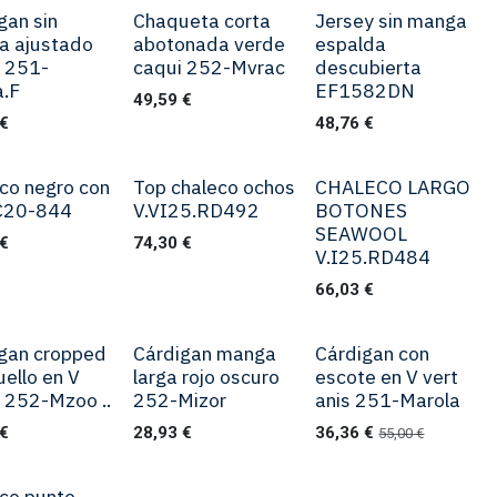
gan sin
Chaqueta corta
Jersey sin manga
a ajustado
abotonada verde
espalda
 251-
caqui 252-Mvrac
descubierta
a.F
EF1582DN
49,59
€
€
48,76
€
co negro con
Top chaleco ochos
CHALECO LARGO
 C20-844
V.VI25.RD492
BOTONES
SEAWOOL
€
74,30
€
V.I25.RD484
66,03
€
gan cropped
Cárdigan manga
Cárdigan con
uello en V
larga rojo oscuro
escote en V vert
 252-Mzoo ..
252-Mizor
anis 251-Marola
€
28,93
€
36,36
€
55,00
€
co punto