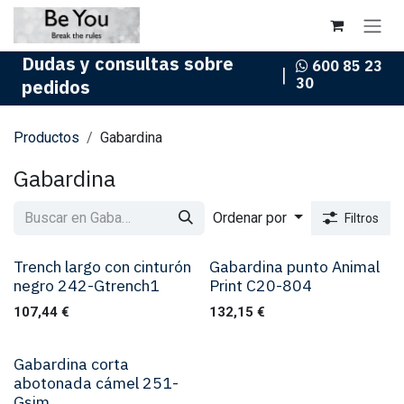
Ir al contenido
Dudas y consultas sobre
600 85 23
|
30
pedidos
Productos
Gabardina
Gabardina
Ordenar por
Filtros
Trench largo con cinturón
Gabardina punto Animal
negro 242-Gtrench1
Print C20-804
107,44
€
132,15
€
Gabardina corta
abotonada cámel 251-
Gsim