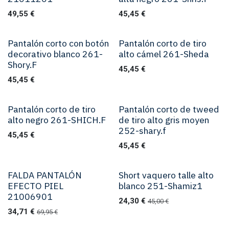
49,55
€
45,45
€
Pantalón corto con botón
Pantalón corto de tiro
decorativo blanco 261-
alto cámel 261-Sheda
Shory.F
45,45
€
45,45
€
Pantalón corto de tiro
Pantalón corto de tweed
alto negro 261-SHICH.F
de tiro alto gris moyen
252-shary.f
45,45
€
45,45
€
FALDA PANTALÓN
Short vaquero talle alto
EFECTO PIEL
blanco 251-Shamiz1
21006901
24,30
€
45,00
€
34,71
€
69,95
€