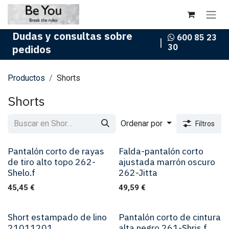
Ir al contenido
Dudas y consultas sobre
600 85 23
|
30
pedidos
Productos
Shorts
Shorts
Ordenar por
Filtros
Pantalón corto de rayas
Falda-pantalón corto
de tiro alto topo 262-
ajustada marrón oscuro
Shelo.f
262-Jitta
45,45
€
49,59
€
Short estampado de lino
Pantalón corto de cintura
21011201
alta negro 261-Shris.f