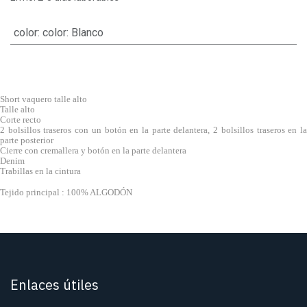
color
:
color: Blanco
Short vaquero talle alto
Talle alto
Corte recto
2 bolsillos traseros con un botón en la parte delantera, 2 bolsillos traseros en la
parte posterior
Cierre con cremallera y botón en la parte delantera
Denim
Trabillas en la cintura
Tejido principal : 100% ALGODÓN
Enlaces útiles