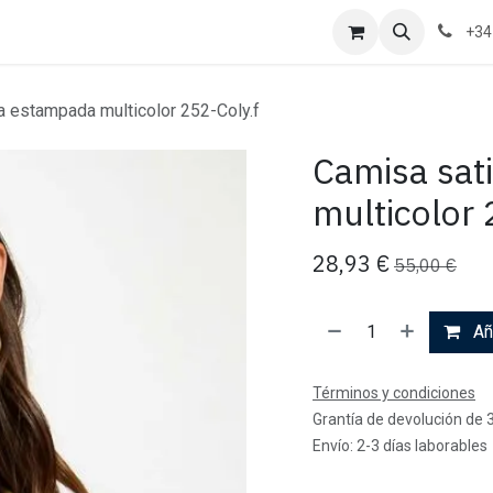
+34
a estampada multicolor 252-Coly.f
Camisa sat
multicolor 
28,93
€
55,00
€
Aña
Términos y condiciones
Grantía de devolución de 
Envío: 2-3 días laborables