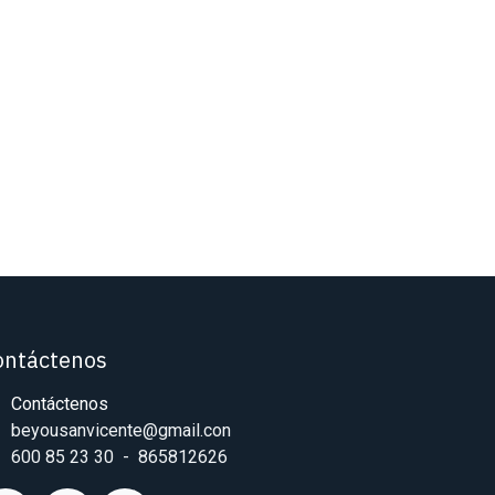
ontáctenos
Contáctenos
beyousanvicente@gmail.con
600 85 23 30 - 865812626