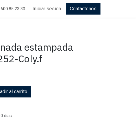
Iniciar sesión
Contáctenos
 600 85 23 30
inada estampada
252-Coly.f
dir al carrito
30 días