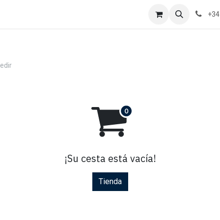
+34
edir
¡Su cesta está vacía!
Tienda