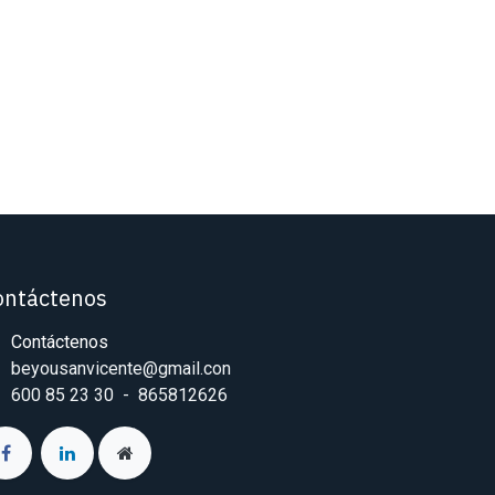
ontáctenos
Contáctenos
beyousanvicente@gmail.con
600 85 23 30 - 865812626