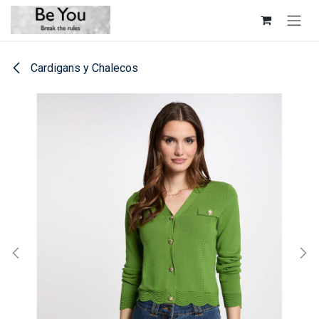
Ir al contenido
Cardigans y Chalecos