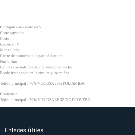
Cárdigan con escote en V
Corte ajustado
Corto
Escote en V
Manga larga
Cierre de botones en la parte delantera
Punto fino
Bandas con botones decorativos en el pecho
Borde festoneado en la cintura y los puños
Tejido principal : 70% VISCOSA 30% POLIAMIDA
Contiene :
Tejido principal : 70% VISCOSA LENZING ECOVERO
Enlaces útiles