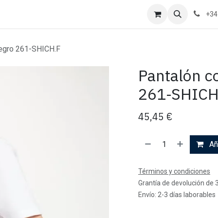
+34
 negro 261-SHICH.F
Pantalón co
261-SHICH
45,45
€
Aña
Términos y condiciones
Grantía de devolución de 
Envío: 2-3 días laborables