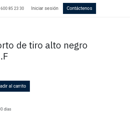
Iniciar sesión
Contáctenos
 600 85 23 30
rto de tiro alto negro
.F
dir al carrito
30 días