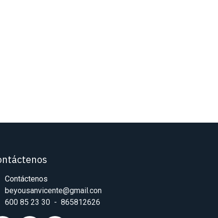
ontáctenos
Contáctenos
beyousanvicente@gmail.con
600 85 23 30 - 865812626