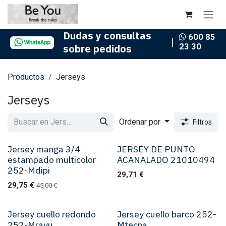
Ir al contenido
Dudas y consultas
600 85
|
23 30
sobre pedidos
Productos
Jerseys
Jerseys
Ordenar por
Filtros
Jersey manga 3/4
JERSEY DE PUNTO
estampado multicolor
ACANALADO 21010494
252-Mdipi
29,71
€
29,75
€
45,00
€
Jersey cuello redondo
Jersey cuello barco 252-
252-Mrayu ..
Mtecna