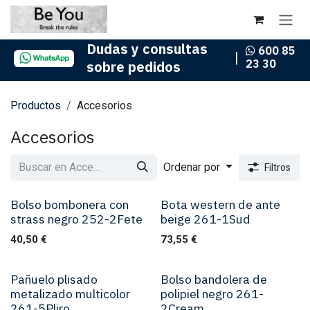
Ir al contenido
Dudas y consultas
600 85
|
23 30
sobre pedidos
Productos
Accesorios
Accesorios
Ordenar por
Filtros
Bolso bombonera con
Bota western de ante
strass negro 252-2Fete
beige 261-1Sud
40,50
€
73,55
€
Pañuelo plisado
Bolso bandolera de
metalizado multicolor
polipiel negro 261-
261-5Pliro
2Cream