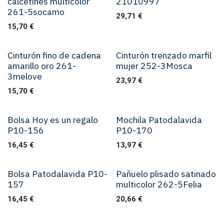
calcetines multicolor
21010997
261-5socamo
29,71
€
15,70
€
Cinturón fino de cadena
Cinturón trenzado marfil
amarillo oro 261-
mujer 252-3Mosca
3melove
23,97
€
15,70
€
Bolsa Hoy es un regalo
Mochila Patodalavida
P10-156
P10-170
16,45
€
13,97
€
Bolsa Patodalavida P10-
Pañuelo plisado satinado
157
multicolor 262-5Felia
16,45
€
20,66
€